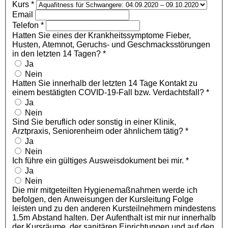
Kurs
*
Email
Telefon
*
Hatten Sie eines der Krankheitssymptome Fieber,
Husten, Atemnot, Geruchs- und Geschmacksstörungen
in den letzten 14 Tagen?
*
Ja
Nein
Hatten Sie innerhalb der letzten 14 Tage Kontakt zu
einem bestätigten COVID-19-Fall bzw. Verdachtsfall?
*
Ja
Nein
Sind Sie beruflich oder sonstig in einer Klinik,
Arztpraxis, Seniorenheim oder ähnlichem tätig?
*
Ja
Nein
Ich führe ein gültiges Ausweisdokument bei mir.
*
Ja
Nein
Die mir mitgeteilten Hygienemaßnahmen werde ich
befolgen, den Anweisungen der Kursleitung Folge
leisten und zu den anderen Kursteilnehmern mindestens
1.5m Abstand halten. Der Aufenthalt ist mir nur innerhalb
der Kursräume, der sanitären Einrichtungen und auf den